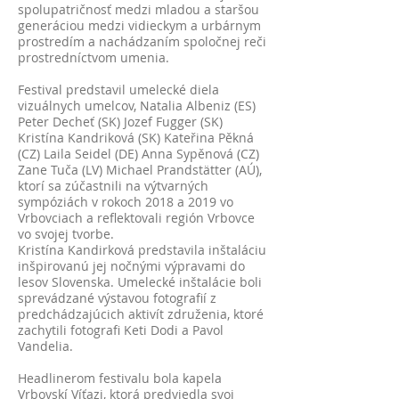
spolupatričnosť medzi mladou a staršou
generáciou medzi vidieckym a urbárnym
prostredím a nachádzaním spoločnej reči
prostredníctvom umenia.
Festival predstavil umelecké diela
vizuálnych umelcov, Natalia Albeniz (ES)
Peter Decheť (SK) Jozef Fugger (SK)
Kristína Kandriková (SK) Kateřina Pěkná
(CZ) Laila Seidel (DE) Anna Sypěnová (CZ)
Zane Tuča (LV) Michael Prandstätter (AÚ),
ktorí sa zúčastnili na výtvarných
sympóziách v rokoch 2018 a 2019 vo
Vrbovciach a reflektovali región Vrbovce
vo svojej tvorbe.
Kristína Kandirková predstavila inštaláciu
inšpirovanú jej nočnými výpravami do
lesov Slovenska. Umelecké inštalácie boli
sprevádzané výstavou fotografií z
predchádzajúcich aktivít združenia, ktoré
zachytili fotografi Keti Dodi a Pavol
Vandelia.
Headlinerom festivalu bola kapela
Vrbovskí Víťazi, ktorá predviedla svoj