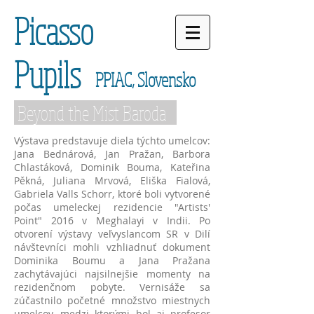
Picasso
Pupils
PPIAC, Slovensko
Beyond the Mist Baroda
Výstava predstavuje diela týchto umelcov:
Jana Bednárová, Jan Pražan, Barbora
Chlastáková, Dominik Bouma, Kateřina
Pěkná, Juliana Mrvová, Eliška Fialová,
Gabriela Valls Schorr, ktoré boli vytvorené
počas umeleckej rezidencie "Artists'
Point" 2016 v Meghalayi v Indii. Po
otvorení výstavy veľvyslancom SR v Dilí
návštevníci mohli vzhliadnuť dokument
Dominika Boumu a Jana Pražana
zachytávajúci najsilnejšie momenty na
rezidenčnom pobyte. Vernisáže sa
zúčastnilo početné množstvo miestnych
umelcov, medzi ktorými bol aj profesor