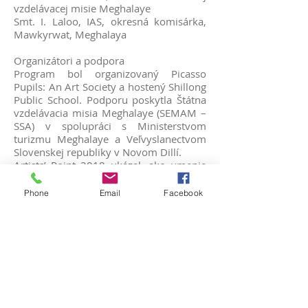
vzdelávacej misie Meghalaye
Smt. I. Laloo, IAS, okresná komisárka,
Mawkyrwat, Meghalaya
Organizátori a podpora
Program bol organizovaný Picasso
Pupils: An Art Society a hostený Shillong
Public School. Podporu poskytla Štátna
vzdelávacia misia Meghalaye (SEMAM –
SSA) v spolupráci s Ministerstvom
turizmu Meghalaye a Veľvyslanectvom
Slovenskej republiky v Novom Dillí.
Artists’ Point 2018 ukázal, ako umenie
dokáže inšpirovať, vzdelávať a spájať
komunity, pričom zanechal trvalý dopad
Phone
Email
Facebook
na účastníkov i miestnu komunitu.