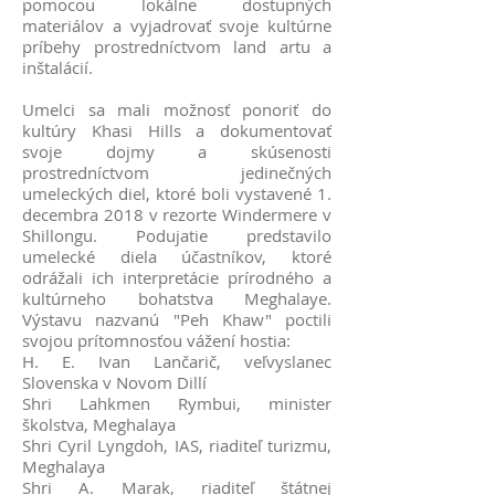
pomocou lokálne dostupných
materiálov a vyjadrovať svoje kultúrne
príbehy prostredníctvom land artu a
inštalácií.
Umelci sa mali možnosť ponoriť do
kultúry Khasi Hills a dokumentovať
svoje dojmy a skúsenosti
prostredníctvom jedinečných
umeleckých diel, ktoré boli vystavené 1.
decembra 2018 v rezorte Windermere v
Shillongu. Podujatie predstavilo
umelecké diela účastníkov, ktoré
odrážali ich interpretácie prírodného a
kultúrneho bohatstva Meghalaye.
Výstavu nazvanú "Peh Khaw" poctili
svojou prítomnosťou vážení hostia:
H. E. Ivan Lančarič, veľvyslanec
Slovenska v Novom Dillí
Shri Lahkmen Rymbui, minister
školstva, Meghalaya
Shri Cyril Lyngdoh, IAS, riaditeľ turizmu,
Meghalaya
Shri A. Marak, riaditeľ štátnej