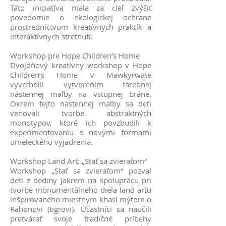
Táto iniciatíva mala za cieľ zvýšiť
povedomie o ekologickej ochrane
prostredníctvom kreatívnych praktík a
interaktívnych stretnutí.
Workshop pre Hope Children’s Home
Dvojdňový kreatívny workshop v Hope
Children’s Home v Mawkyrwate
vyvrcholil vytvorením farebnej
nástennej maľby na vstupnej bráne.
Okrem tejto nástennej maľby sa deti
venovali tvorbe abstraktných
monotypov, ktoré ich povzbudili k
experimentovaniu s novými formami
umeleckého vyjadrenia.
Workshop Land Art: „Stať sa zvieraťom“
Workshop „Stať sa zvieraťom“ pozval
deti z dediny Jakrem na spoluprácu pri
tvorbe monumentálneho diela land artu
inšpirovaného miestnym khasi mýtom o
Rahonovi (tigrovi). Účastníci sa naučili
pretvárať svoje tradičné príbehy