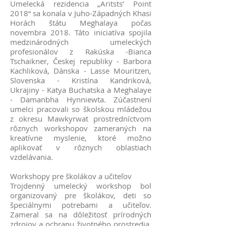
Umelecká rezidencia „Aritsts’ Point
2018“ sa konala v Juho-Západných Khasi
Horách štátu Meghalaya počas
novembra 2018. Táto iniciatíva spojila
medzinárodných umeleckých
profesionálov z Rakúska -Bianca
Tschaikner, Českej republiky - Barbora
Kachliková, Dánska - Lasse Mouritzen,
Slovenska - Kristína Kandriková,
Ukrajiny - Katya Buchatska a Meghalaye
- Damanbha Hynniewta. Zúčastnení
umelci pracovali so školskou mládežou
z okresu Mawkyrwat prostredníctvom
rôznych workshopov zameraných na
kreatívne myslenie, ktoré možno
aplikovať v rôznych oblastiach
vzdelávania.
Workshopy pre školákov a učiteľov
Trojdenný umelecký workshop bol
organizovaný pre školákov, deti so
špeciálnymi potrebami a učiteľov.
Zameral sa na dôležitosť prírodných
zdrojov a ochranu životného prostredia.